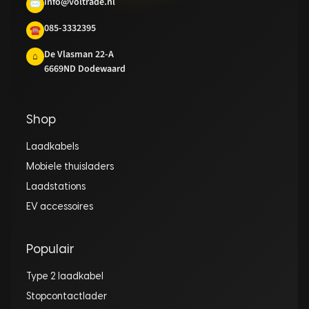
info@voltrade.nl
✉
085-3332395
☎
De Vlasman 22-A
⌂
6669ND Dodewaard
Shop
Laadkabels
Mobiele thuisladers
Laadstations
EV accessoires
Populair
Type 2 laadkabel
Stopcontactlader