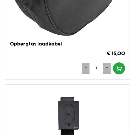
Opbergtas laadkabel
€ 15,00
−
+