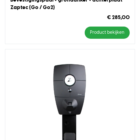
Bevestigingspaal + grondanker + achterplaat
Zaptec (Go / Go2)
€ 285,00
Product bekijken