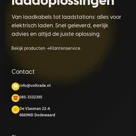
laadoplossingen
Van laadkabels tot laadstations: alles voor
elektrisch laden. Snel geleverd, eerlijk
advies en altijd de juiste oplossing.
Bekijk producten →
Klantenservice
Contact
info@voltrade.nl
✉
085-3332395
☎
De Vlasman 22-A
⌂
6669ND Dodewaard