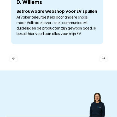
D. Willems
K
Betrouwbare webshop voor EV spullen
U
Al vaker teleurgesteld door andere shops,
La
maar Voltrade levert snel, communiceert
c
duidelijk en de producten zijn gewoon goed. Ik
a
–
bestel hier voortaan alles voor mijn EV.
he
←
→