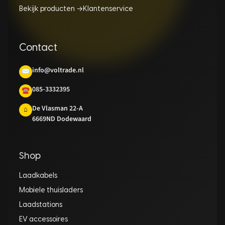
Bekijk producten →
Klantenservice
Contact
info@voltrade.nl
✉
085-3332395
☎
De Vlasman 22-A
⌂
6669ND Dodewaard
Shop
Laadkabels
Mobiele thuisladers
Laadstations
EV accessoires