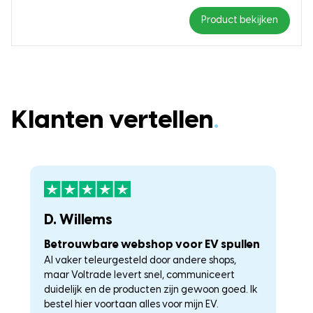
Product bekijken
Klanten vertellen
.
D. Willems
K
Betrouwbare webshop voor EV spullen
U
Al vaker teleurgesteld door andere shops,
La
maar Voltrade levert snel, communiceert
c
duidelijk en de producten zijn gewoon goed. Ik
a
–
bestel hier voortaan alles voor mijn EV.
he