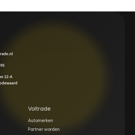
rade.nl
395
an 22-A
odewaard
Voltrade
Automerken
Partner worden