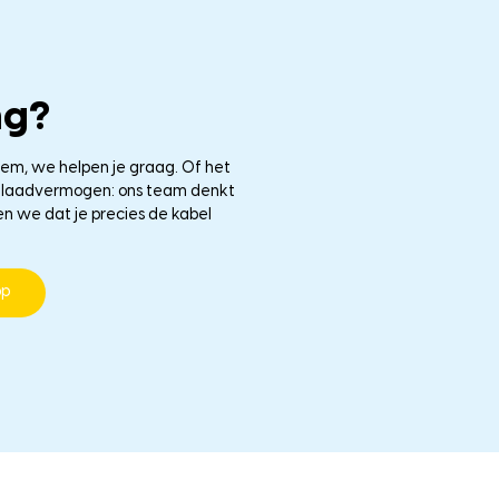
ng?
eem, we helpen je graag. Of het
le laadvermogen: ons team denkt
en we dat je precies de kabel
pp