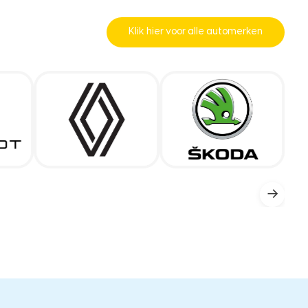
Klik hier voor alle automerken
→