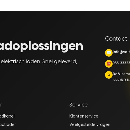
Contact
laadoplossingen
info@volt
✉
 elektrisch laden. Snel geleverd,
085-3332
☎
De Vlasm
⌂
6669ND D
r
Service
aadkabel
Klantenservice
actlader
Veelgestelde vragen