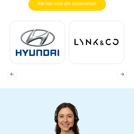
Klik hier voor alle automerken
←
→