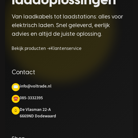
laadoplossingen
Van laadkabels tot laadstations: alles voor
elektrisch laden. Snel geleverd, eerlijk
advies en altijd de juiste oplossing.
Bekijk producten →
Klantenservice
Contact
info@voltrade.nl
✉
085-3332395
☎
De Vlasman 22-A
⌂
6669ND Dodewaard