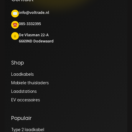
info@voltrade.nl
✉
085-3332395
☎
De Vlasman 22-A
⌂
6669ND Dodewaard
Shop
Laadkabels
Mobiele thuisladers
Laadstations
EV accessoires
Populair
Type 2 laadkabel