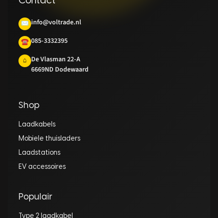
Contact
info@voltrade.nl
✉
085-3332395
☎
De Vlasman 22-A
⌂
6669ND Dodewaard
Shop
Laadkabels
Mobiele thuisladers
Laadstations
EV accessoires
Populair
Type 2 laadkabel