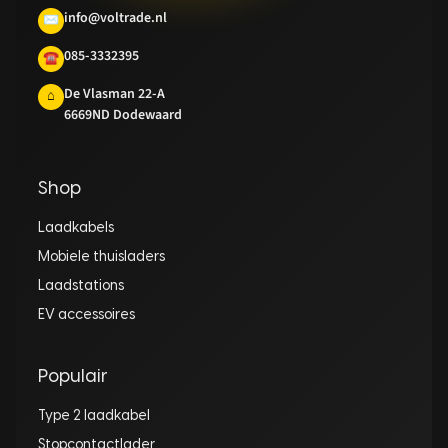
info@voltrade.nl
✉
085-3332395
☎
De Vlasman 22-A
⌂
6669ND Dodewaard
Shop
Laadkabels
Mobiele thuisladers
Laadstations
EV accessoires
Populair
Type 2 laadkabel
Stopcontactlader