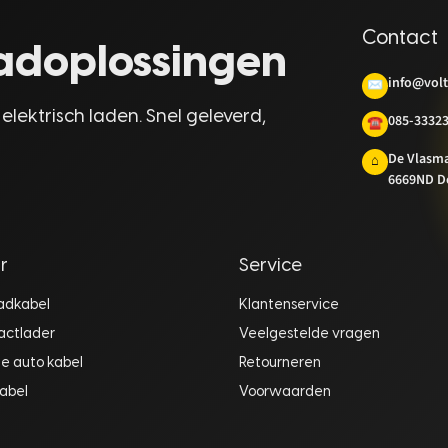
Contact
laadoplossingen
info@volt
✉
 elektrisch laden. Snel geleverd,
085-3332
☎
De Vlasm
⌂
6669ND D
r
Service
aadkabel
Klantenservice
actlader
Veelgestelde vragen
he auto kabel
Retourneren
abel
Voorwaarden