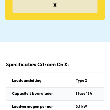
X
Specificaties Citroën C5 X:
Laadaansluiting
Type 2
Capaciteit boordlader
1 fase 16A
Laadvermogen
per uur
3,7
kW