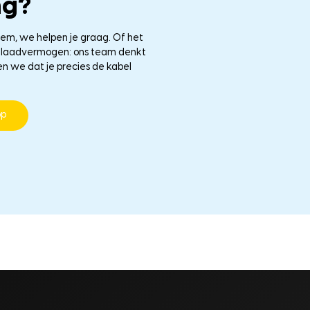
ng?
eem, we helpen je graag. Of het
le laadvermogen: ons team denkt
en we dat je precies de kabel
pp