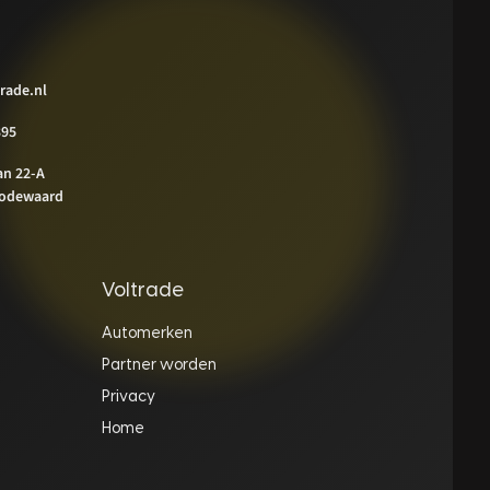
rade.nl
395
an 22-A
odewaard
Voltrade
Automerken
Partner worden
Privacy
Home