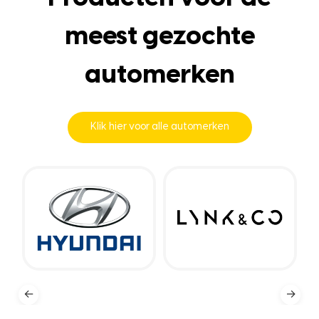
meest gezochte
automerken
Klik hier voor alle automerken
←
→