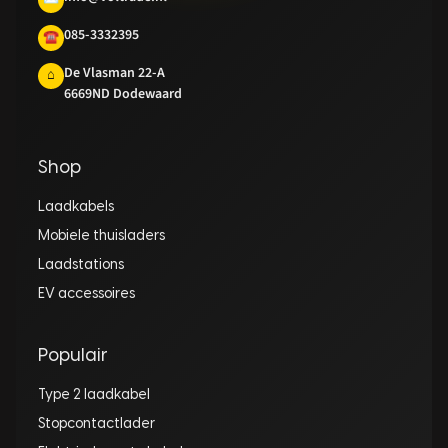
085-3332395
☎
De Vlasman 22-A
⌂
6669ND Dodewaard
Shop
Laadkabels
Mobiele thuisladers
Laadstations
EV accessoires
Populair
Type 2 laadkabel
Stopcontactlader