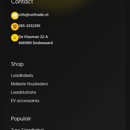
Contact
info@voltrade.nl
✉
085-3332395
☎
De Vlasman 22-A
⌂
6669ND Dodewaard
Shop
Laadkabels
Mobiele thuisladers
Laadstations
EV accessoires
Populair