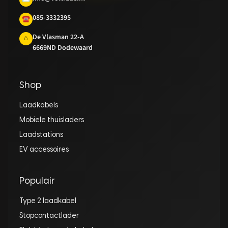
085-3332395
☎
De Vlasman 22-A
⌂
6669ND Dodewaard
Shop
Laadkabels
Mobiele thuisladers
Laadstations
EV accessoires
Populair
Type 2 laadkabel
Stopcontactlader