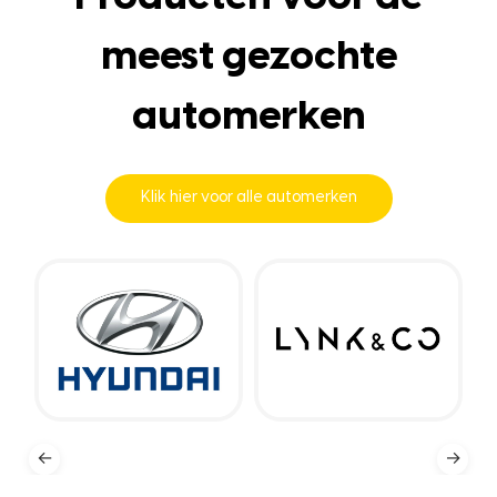
meest gezochte
automerken
Klik hier voor alle automerken
←
→