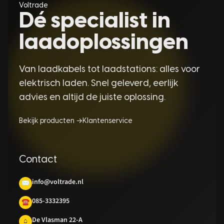
Voltrade
Dé specialist in
laadoplossingen
Van laadkabels tot laadstations: alles voor
elektrisch laden. Snel geleverd, eerlijk
advies en altijd de juiste oplossing.
Bekijk producten →
Klantenservice
Contact
info@voltrade.nl
✉
085-3332395
☎
De Vlasman 22-A
⌂