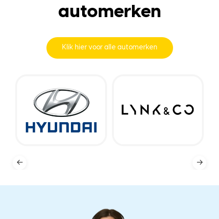
automerken
Klik hier voor alle automerken
←
→