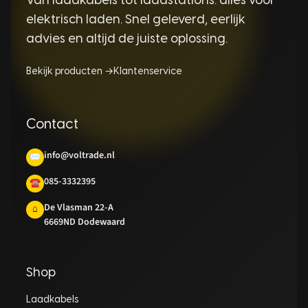
Van laadkabels tot laadstations: alles voor
elektrisch laden. Snel geleverd, eerlijk
advies en altijd de juiste oplossing.
Bekijk producten →
Klantenservice
Contact
info@voltrade.nl
✉
085-3332395
☎
De Vlasman 22-A
⌂
6669ND Dodewaard
Shop
Laadkabels