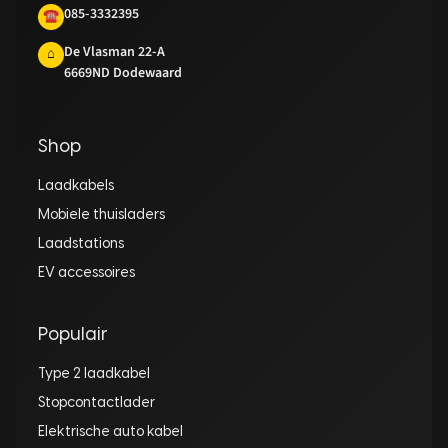
085-3332395
☎
De Vlasman 22-A
⌂
6669ND Dodewaard
Shop
Laadkabels
Mobiele thuisladers
Laadstations
EV accessoires
Populair
Type 2 laadkabel
Stopcontactlader
Elektrische auto kabel