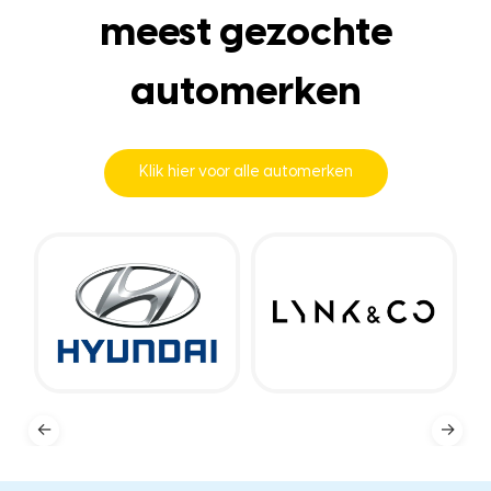
meest gezochte
automerken
Klik hier voor alle automerken
←
→