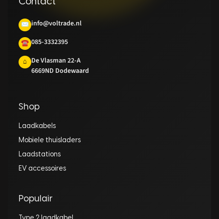
Contact
info@voltrade.nl
✉
085-3332395
☎
De Vlasman 22-A
⌂
6669ND Dodewaard
Shop
Laadkabels
Mobiele thuisladers
Laadstations
EV accessoires
Populair
Type 2 laadkabel