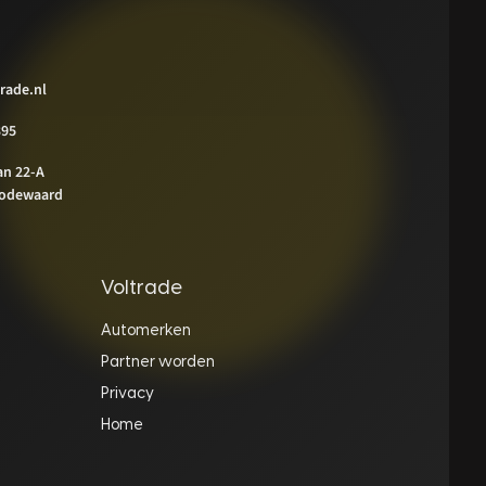
rade.nl
395
an 22-A
odewaard
Voltrade
Automerken
Partner worden
Privacy
Home