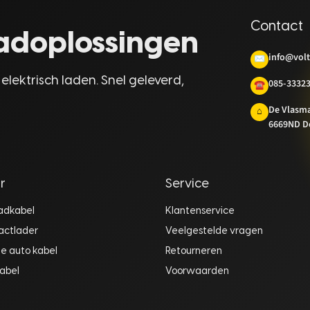
Contact
laadoplossingen
info@volt
✉
 elektrisch laden. Snel geleverd,
085-3332
☎
De Vlasm
⌂
6669ND D
r
Service
aadkabel
Klantenservice
actlader
Veelgestelde vragen
he auto kabel
Retourneren
abel
Voorwaarden