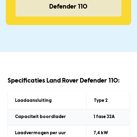
Defender 110
Specificaties Land Rover Defender 110:
Laadaansluiting
Type 2
Capaciteit boordlader
1 fase 32A
Laadvermogen
per uur
7,4
kW