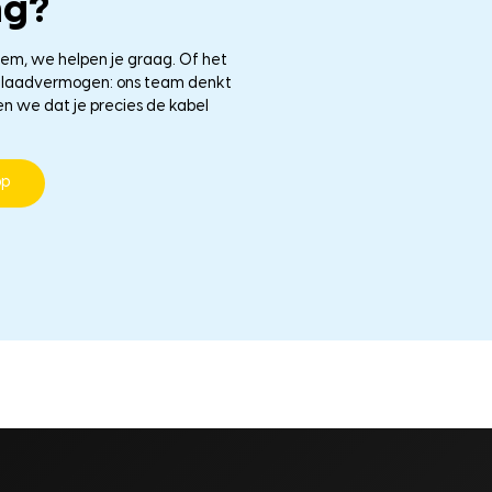
ng?
eem, we helpen je graag. Of het
le laadvermogen: ons team denkt
en we dat je precies de kabel
pp