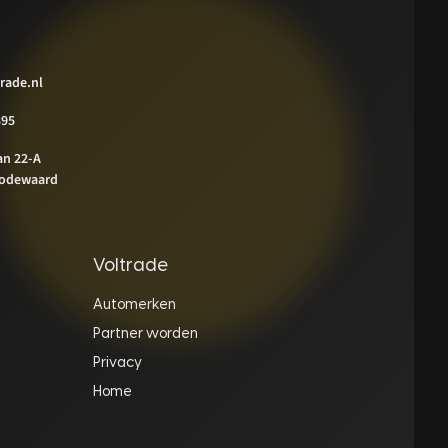
rade.nl
395
an 22-A
odewaard
Voltrade
Automerken
Partner worden
Privacy
Home