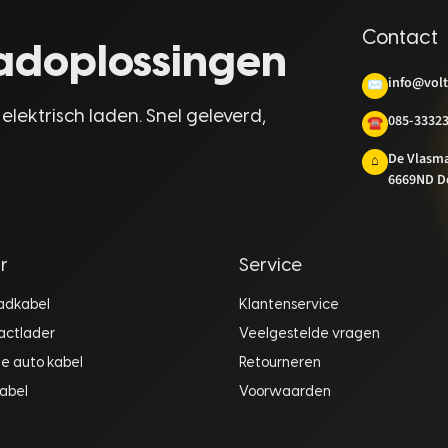
Contact
laadoplossingen
info@volt
✉
 elektrisch laden. Snel geleverd,
085-3332
☎
De Vlasm
⌂
6669ND D
r
Service
aadkabel
Klantenservice
actlader
Veelgestelde vragen
he auto kabel
Retourneren
abel
Voorwaarden