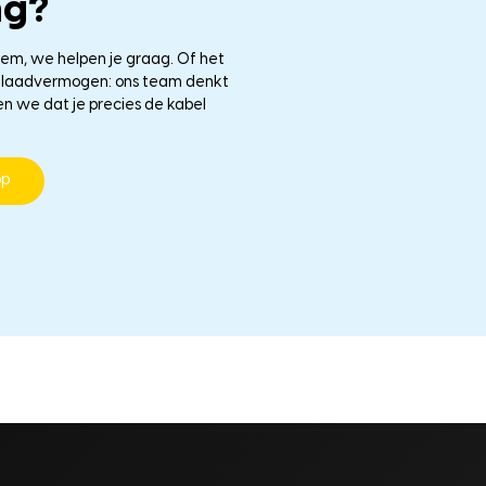
ng?
eem, we helpen je graag. Of het
le laadvermogen: ons team denkt
en we dat je precies de kabel
pp