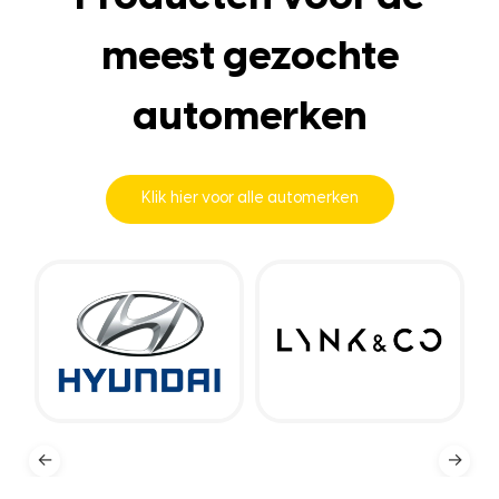
meest gezochte
automerken
Klik hier voor alle automerken
←
→