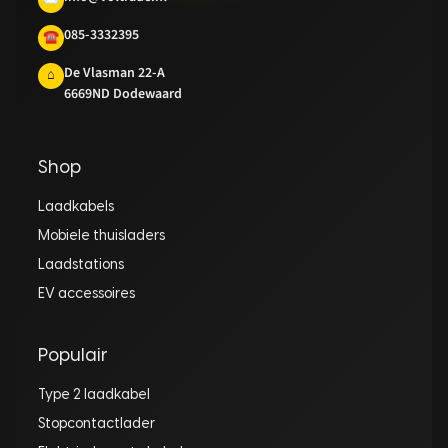
085-3332395
☎
De Vlasman 22-A
⌂
6669ND Dodewaard
Shop
Laadkabels
Mobiele thuisladers
Laadstations
EV accessoires
Populair
Type 2 laadkabel
Stopcontactlader