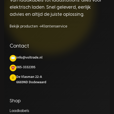
Van laadkabels tot laadstations: alles voor
elektrisch laden. Snel geleverd, eerlijk
advies en altijd de juiste oplossing.
Bekijk producten →
Klantenservice
Contact
info@voltrade.nl
✉
085-3332395
☎
De Vlasman 22-A
⌂
6669ND Dodewaard
Shop
Laadkabels