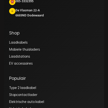
085-3332395
☎
De Vlasman 22-A
⌂
6669ND Dodewaard
Shop
Laadkabels
Mobiele thuisladers
Laadstations
EV accessoires
Populair
Type 2 laadkabel
Stopcontactlader
Elektrische auto kabel