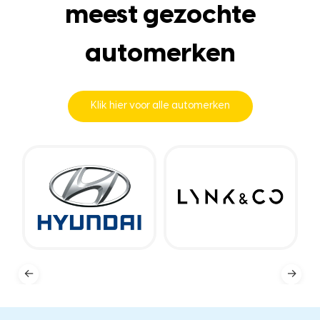
meest gezochte
automerken
Klik hier voor alle automerken
←
→