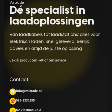
Voltrade
Dé specialist in
laadoplossingen
Van laadkabels tot laadstations: alles voor
elektrisch laden. Snel geleverd, eerlijk
advies en altijd de juiste oplossing.
Bekijk producten →
Klantenservice
Contact
info@voltrade.nl
✉
085-3332395
☎
De Vlasman 22-A
⌂