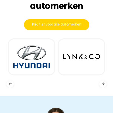
automerken
Klik hier voor alle automerken
←
→