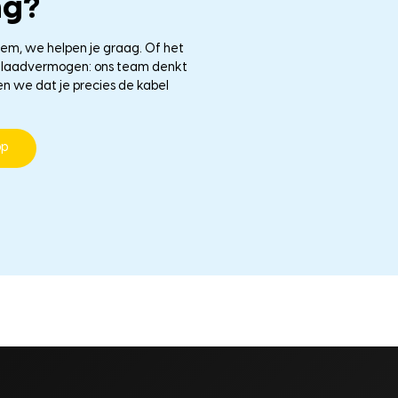
ng?
eem, we helpen je graag. Of het
le laadvermogen: ons team denkt
en we dat je precies de kabel
pp