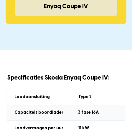
Enyaq Coupe iV
Specificaties Skoda Enyaq Coupe iV:
Laadaansluiting
Type 2
Capaciteit boordlader
3
fase 16A
Laadvermogen
per uur
11
kW