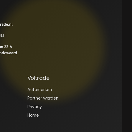
rade.nl
395
an 22-A
odewaard
Voltrade
Automerken
Partner worden
Privacy
Home