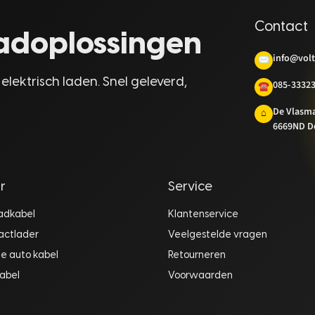
Contact
laadoplossingen
info@volt
✉
 elektrisch laden. Snel geleverd,
085-3332
☎
De Vlasm
⌂
6669ND D
r
Service
aadkabel
Klantenservice
actlader
Veelgestelde vragen
he auto kabel
Retourneren
abel
Voorwaarden