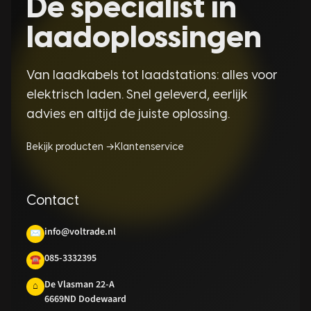
Dé specialist in
laadoplossingen
Van laadkabels tot laadstations: alles voor
elektrisch laden. Snel geleverd, eerlijk
advies en altijd de juiste oplossing.
Bekijk producten →
Klantenservice
Contact
info@voltrade.nl
✉
085-3332395
☎
De Vlasman 22-A
⌂
6669ND Dodewaard