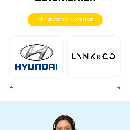
Klik hier voor alle automerken
←
→