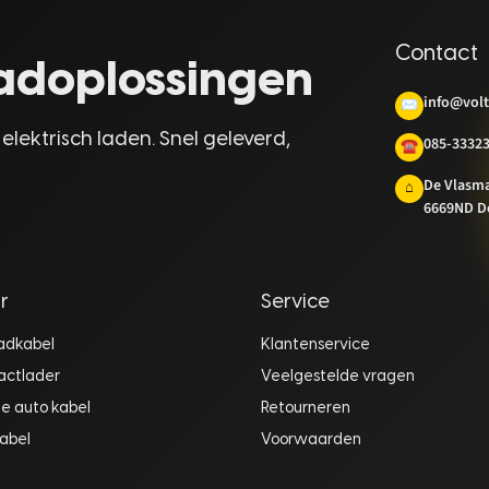
Contact
laadoplossingen
info@volt
✉
 elektrisch laden. Snel geleverd,
085-3332
☎
De Vlasm
⌂
6669ND D
r
Service
aadkabel
Klantenservice
actlader
Veelgestelde vragen
he auto kabel
Retourneren
abel
Voorwaarden