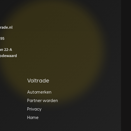
rade.nl
395
an 22-A
odewaard
Voltrade
Automerken
Partner worden
Privacy
Home