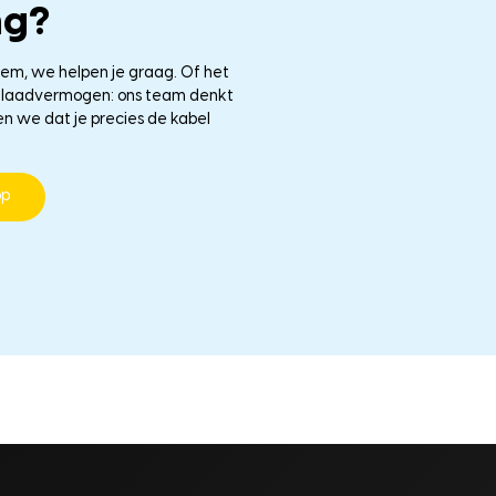
ng?
eem, we helpen je graag. Of het
le laadvermogen: ons team denkt
en we dat je precies de kabel
pp