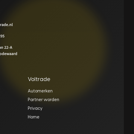
rade.nl
395
an 22-A
odewaard
Voltrade
Automerken
Partner worden
Privacy
Home