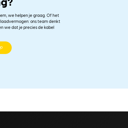
ng?
eem, we helpen je graag. Of het
le laadvermogen: ons team denkt
en we dat je precies de kabel
pp