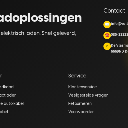
Contact
laadoplossingen
info@volt
✉
 elektrisch laden. Snel geleverd,
085-3332
☎
De Vlasm
⌂
6669ND D
r
Service
aadkabel
Klantenservice
actlader
Veelgestelde vragen
he auto kabel
Retourneren
abel
Voorwaarden