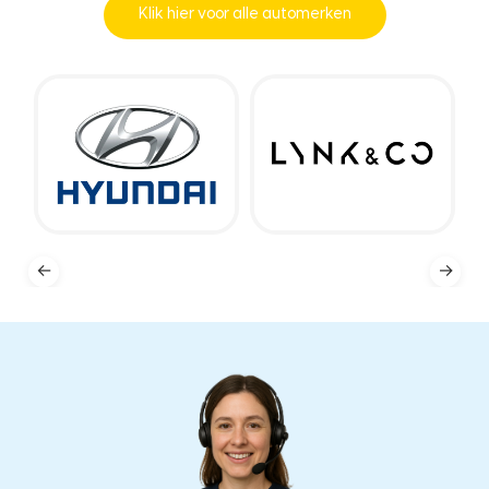
Klik hier voor alle automerken
←
→