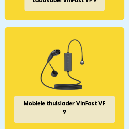
Laadkabel VinFast VF 9
Mobiele thuislader VinFast VF
9