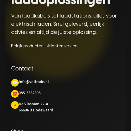
laadoplossingen
Van laadkabels tot laadstations: alles voor
elektrisch laden. Snel geleverd, eerlijk
advies en altijd de juiste oplossing.
Bekijk producten →
Klantenservice
Contact
info@voltrade.nl
✉
085-3332395
☎
De Vlasman 22-A
⌂
6669ND Dodewaard