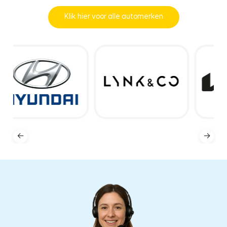
Klik hier voor alle automerken
←
→