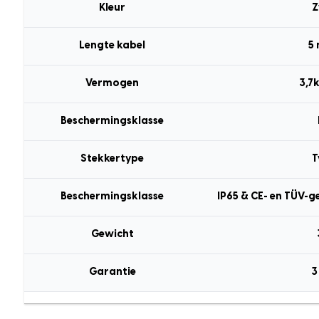
Kleur
Z
Lengte kabel
5
Vermogen
3,7
Beschermingsklasse
Stekkertype
T
Beschermingsklasse
IP65 & CE- en TÜV-g
Gewicht
Garantie
3