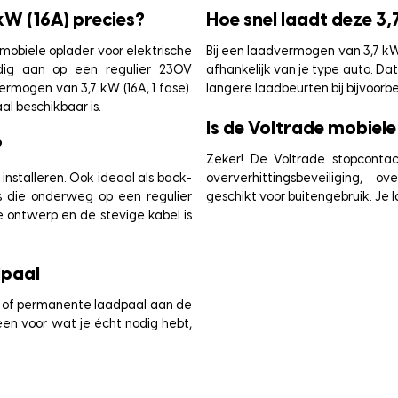
kW (16A) precies?
Hoe snel laadt deze 3
mobiele oplader voor elektrische
Bij een laadvermogen van 3,7 kW 
udig aan op een regulier 230V
afhankelijk van je type auto. Da
rmogen van 3,7 kW (16A, 1 fase).
langere laadbeurten bij bijvoorbe
l beschikbaar is.
Is de Voltrade mobiele 
?
Zeker! De Voltrade stopcontac
installeren. Ook ideaal als back-
oververhittingsbeveiliging, o
ers die onderweg op een regulier
geschikt voor buitengebruik. Je l
 ontwerp en de stevige kabel is
dpaal
re of permanente laadpaal aan de
een voor wat je écht nodig hebt,