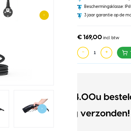
Beschermingsklasse: IP6
›
3 jaar garantie op de mo
€ 169,00
incl. btw
−
+
›