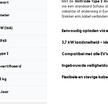
Met de
Voltrade Type 2 m
wart
via een standaard Schuko st
vakantie of onderweg in Euro
 meter
Stekker erin, kabel verbinden
kW (16A)
Eenvoudig opladen via 
IP65
3,7 kW laadsnelheid – id
ype 2
Compatibel met alle EV’s
Ingebouwde veiligheid
ecertificeerd
Flexibele en stevige kabe
3 kg
 Jaar