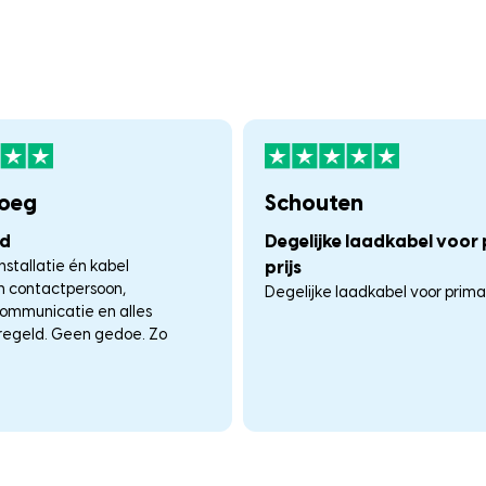
loeg
Schouten
nd
Degelijke laadkabel voor
nstallatie én kabel
prijs
én contactpersoon,
Degelijke laadkabel voor prima p
communicatie en alles
regeld. Geen gedoe. Zo