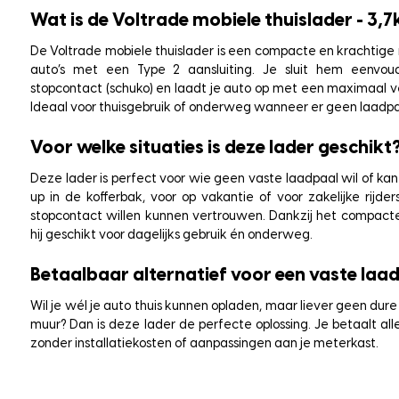
Wat is de Voltrade mobiele thuislader - 3,7
De Voltrade mobiele thuislader is een compacte en krachtige 
auto’s met een Type 2 aansluiting. Je sluit hem eenvo
stopcontact (schuko) en laadt je auto op met een maximaal ve
Ideaal voor thuisgebruik of onderweg wanneer er geen laadpaa
Voor welke situaties is deze lader geschikt
Deze lader is perfect voor wie geen vaste laadpaal wil of kan 
up in de kofferbak, voor op vakantie of voor zakelijke rijd
stopcontact willen kunnen vertrouwen. Dankzij het compacte
hij geschikt voor dagelijks gebruik én onderweg.
Betaalbaar alternatief voor een vaste laa
Wil je wél je auto thuis kunnen opladen, maar liever geen du
muur? Dan is deze lader de perfecte oplossing. Je betaalt all
zonder installatiekosten of aanpassingen aan je meterkast.