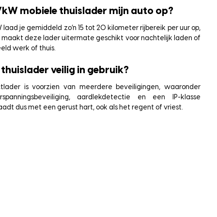
,7kW mobiele thuislader mijn auto op?
laad je gemiddeld zo’n 15 tot 20 kilometer rijbereik per uur op,
t maakt deze lader uitermate geschikt voor nachtelijk laden of
eld werk of thuis.
thuislader veilig in gebruik?
tlader is voorzien van meerdere beveiligingen, waaronder
verspanningsbeveiliging, aardlekdetectie en een IP-klasse
aadt dus met een gerust hart, ook als het regent of vriest.