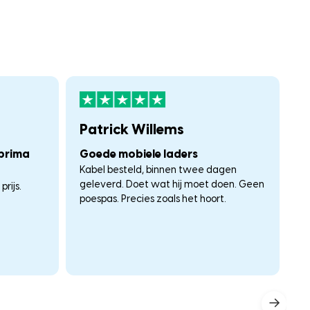
Patrick Willems
F
 prima
Goede mobiele laders
A
Kabel besteld, binnen twee dagen
W
geleverd. Doet wat hij moet doen. Geen
rijs.
poespas. Precies zoals het hoort.
→