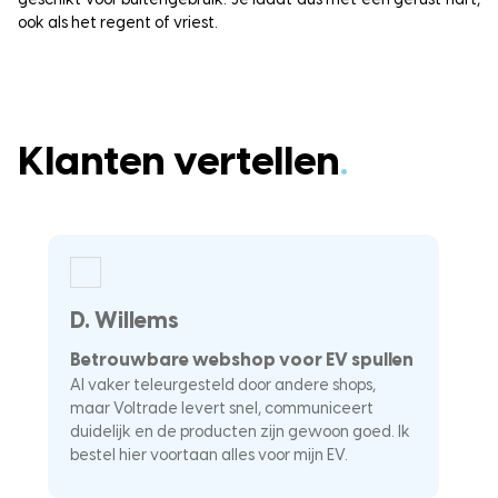
geschikt voor buitengebruik. Je laadt dus met een gerust hart,
ook als het regent of vriest.
Klanten vertellen
.
D. Willems
K
Betrouwbare webshop voor EV spullen
U
Al vaker teleurgesteld door andere shops,
La
maar Voltrade levert snel, communiceert
c
duidelijk en de producten zijn gewoon goed. Ik
a
–
bestel hier voortaan alles voor mijn EV.
he