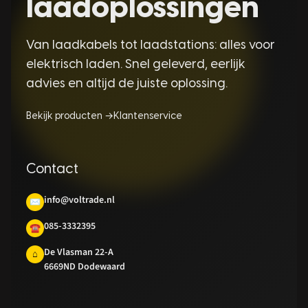
laadoplossingen
Van laadkabels tot laadstations: alles voor
elektrisch laden. Snel geleverd, eerlijk
advies en altijd de juiste oplossing.
Bekijk producten →
Klantenservice
Contact
info@voltrade.nl
✉
085-3332395
☎
De Vlasman 22-A
⌂
6669ND Dodewaard