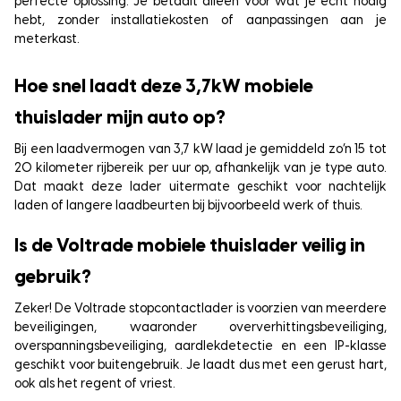
perfecte oplossing. Je betaalt alleen voor wat je écht nodig
hebt, zonder installatiekosten of aanpassingen aan je
meterkast.
Hoe snel laadt deze 3,7kW mobiele
thuislader mijn auto op?
Bij een laadvermogen van 3,7 kW laad je gemiddeld zo’n 15 tot
20 kilometer rijbereik per uur op, afhankelijk van je type auto.
Dat maakt deze lader uitermate geschikt voor nachtelijk
laden of langere laadbeurten bij bijvoorbeeld werk of thuis.
Is de Voltrade mobiele thuislader veilig in
gebruik?
Zeker! De Voltrade stopcontactlader is voorzien van meerdere
beveiligingen, waaronder oververhittingsbeveiliging,
overspanningsbeveiliging, aardlekdetectie en een IP-klasse
geschikt voor buitengebruik. Je laadt dus met een gerust hart,
ook als het regent of vriest.