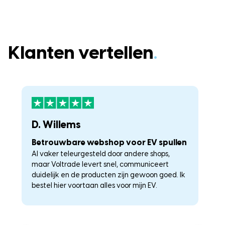
Klanten vertellen
.
D. Willems
K
Betrouwbare webshop voor EV spullen
U
Al vaker teleurgesteld door andere shops,
La
maar Voltrade levert snel, communiceert
c
duidelijk en de producten zijn gewoon goed. Ik
a
–
bestel hier voortaan alles voor mijn EV.
he