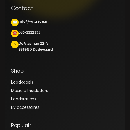
Contact
info@voltrade.nl
✉
085-3332395
☎
De Vlasman 22-A
⌂
6669ND Dodewaard
Shop
Laadkabels
Mobiele thuisladers
Laadstations
EV accessoires
Populair