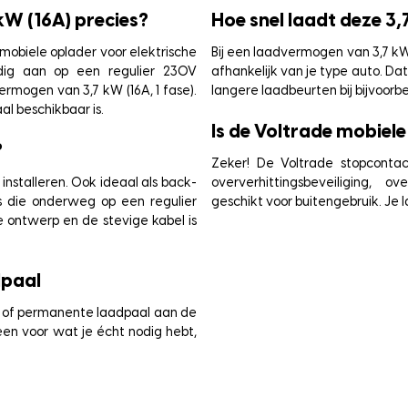
kW (16A) precies?
Hoe snel laadt deze 3
mobiele oplader voor elektrische
Bij een laadvermogen van 3,7 kW 
udig aan op een regulier 230V
afhankelijk van je type auto. Da
rmogen van 3,7 kW (16A, 1 fase).
langere laadbeurten bij bijvoorbe
l beschikbaar is.
Is de Voltrade mobiele 
?
Zeker! De Voltrade stopcontac
installeren. Ook ideaal als back-
oververhittingsbeveiliging, o
ers die onderweg op een regulier
geschikt voor buitengebruik. Je l
 ontwerp en de stevige kabel is
dpaal
re of permanente laadpaal aan de
een voor wat je écht nodig hebt,