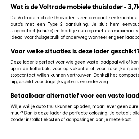
Wat is de Voltrade mobiele thuislader - 3,7
De Voltrade mobiele thuislader is een compacte en krachtige 
auto’s met een Type 2 aansluiting. Je sluit hem eenvo
stopcontact (schuko) en laadt je auto op met een maximaal ve
Ideaal voor thuisgebruik of onderweg wanneer er geen laadpaa
Voor welke situaties is deze lader geschikt
Deze lader is perfect voor wie geen vaste laadpaal wil of kan 
up in de kofferbak, voor op vakantie of voor zakelijke rijd
stopcontact willen kunnen vertrouwen. Dankzij het compacte
hij geschikt voor dagelijks gebruik én onderweg.
Betaalbaar alternatief voor een vaste laa
Wil je wél je auto thuis kunnen opladen, maar liever geen du
muur? Dan is deze lader de perfecte oplossing. Je betaalt all
zonder installatiekosten of aanpassingen aan je meterkast.