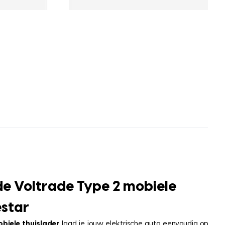
e Voltrade Type 2 mobiele
estar
obiele thuislader
laad je jouw elektrische auto eenvoudig op