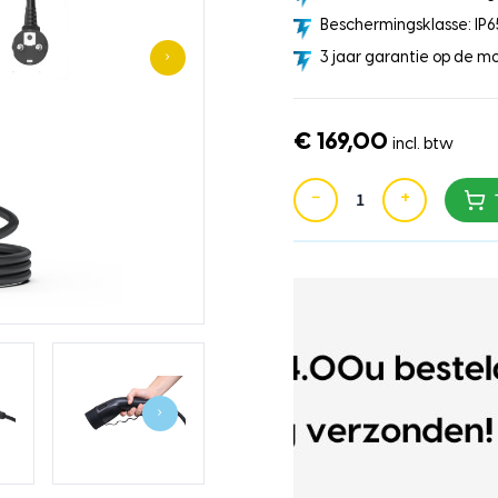
Beschermingsklasse: IP6
›
3 jaar garantie op de mo
€ 169,00
incl. btw
−
+
›