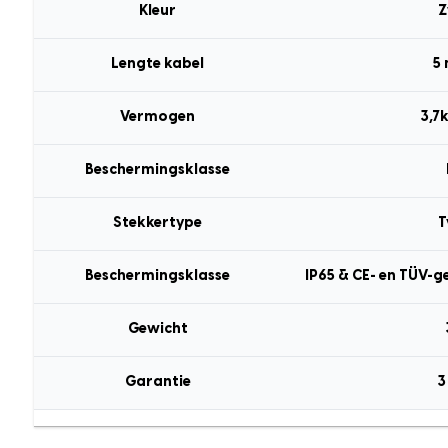
Kleur
Z
Lengte kabel
5
Vermogen
3,7
Beschermingsklasse
Stekkertype
T
Beschermingsklasse
IP65 & CE- en TÜV-g
Gewicht
Garantie
3