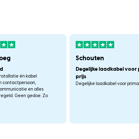
loeg
Schouten
nd
Degelijke laadkabel voor
nstallatie én kabel
prijs
én contactpersoon,
Degelijke laadkabel voor prima p
communicatie en alles
regeld. Geen gedoe. Zo