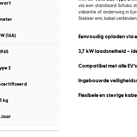
wart
via een standaard Schuko st
vakantie of onderweg in Euro
Stekker erin, kabel verbinden
 meter
kW (16A)
Eenvoudig opladen via 
3,7 kW laadsnelheid – id
IP65
Compatibel met alle EV’s
ype 2
Ingebouwde veiligheid
ecertificeerd
Flexibele en stevige kabe
3 kg
 Jaar