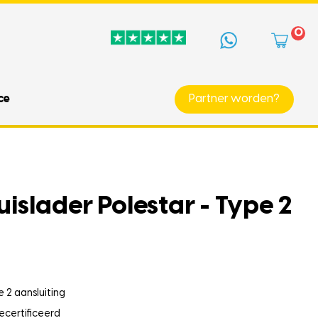
0
ce
Partner worden?
islader Polestar - Type 2
 2 aansluiting
ecertificeerd