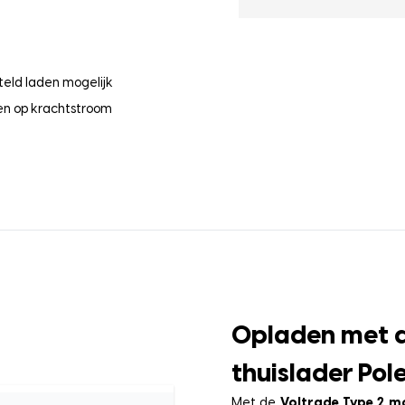
teld laden mogelijk
en op krachtstroom
Opladen met d
thuislader Pol
Met de
Voltrade Type 2 m