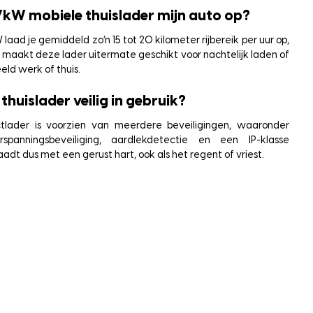
,7kW mobiele thuislader mijn auto op?
laad je gemiddeld zo’n 15 tot 20 kilometer rijbereik per uur op,
t maakt deze lader uitermate geschikt voor nachtelijk laden of
eld werk of thuis.
thuislader veilig in gebruik?
tlader is voorzien van meerdere beveiligingen, waaronder
verspanningsbeveiliging, aardlekdetectie en een IP-klasse
aadt dus met een gerust hart, ook als het regent of vriest.