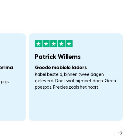
Patrick Willems
F
 prima
Goede mobiele laders
A
Kabel besteld, binnen twee dagen
W
geleverd. Doet wat hij moet doen. Geen
rijs.
poespas. Precies zoals het hoort.
→