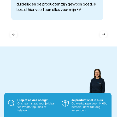
duidelijk en de producten zijn gewoon goed. Ik
a
–
bestel hier voortaan alles voor mijn EV.
he
←
→