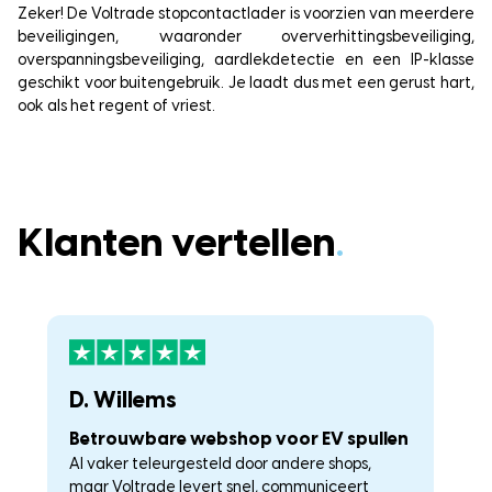
Zeker! De Voltrade stopcontactlader is voorzien van meerdere
beveiligingen, waaronder oververhittingsbeveiliging,
overspanningsbeveiliging, aardlekdetectie en een IP-klasse
geschikt voor buitengebruik. Je laadt dus met een gerust hart,
ook als het regent of vriest.
Klanten vertellen
.
D. Willems
K
Betrouwbare webshop voor EV spullen
U
Al vaker teleurgesteld door andere shops,
La
maar Voltrade levert snel, communiceert
c