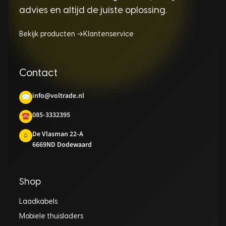
advies en altijd de juiste oplossing.
Bekijk producten →
Klantenservice
Contact
info@voltrade.nl
✉
085-3332395
☎
De Vlasman 22-A
⌂
6669ND Dodewaard
Shop
Laadkabels
Mobiele thuisladers