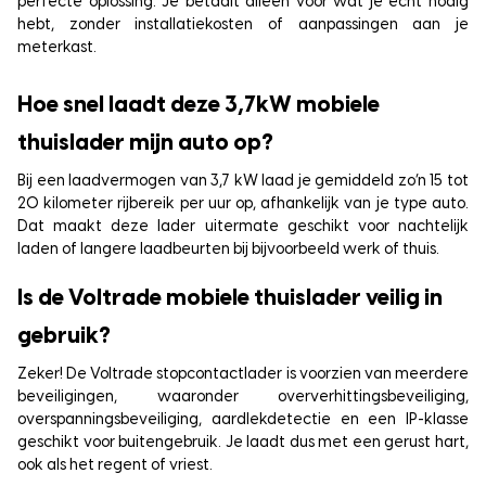
perfecte oplossing. Je betaalt alleen voor wat je écht nodig
hebt, zonder installatiekosten of aanpassingen aan je
meterkast.
Hoe snel laadt deze 3,7kW mobiele
thuislader mijn auto op?
Bij een laadvermogen van 3,7 kW laad je gemiddeld zo’n 15 tot
20 kilometer rijbereik per uur op, afhankelijk van je type auto.
Dat maakt deze lader uitermate geschikt voor nachtelijk
laden of langere laadbeurten bij bijvoorbeeld werk of thuis.
Is de Voltrade mobiele thuislader veilig in
gebruik?
Zeker! De Voltrade stopcontactlader is voorzien van meerdere
beveiligingen, waaronder oververhittingsbeveiliging,
overspanningsbeveiliging, aardlekdetectie en een IP-klasse
geschikt voor buitengebruik. Je laadt dus met een gerust hart,
ook als het regent of vriest.