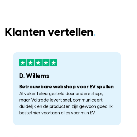
Klanten vertellen
.
D. Willems
K
Betrouwbare webshop voor EV spullen
U
Al vaker teleurgesteld door andere shops,
La
maar Voltrade levert snel, communiceert
c
duidelijk en de producten zijn gewoon goed. Ik
a
–
bestel hier voortaan alles voor mijn EV.
he