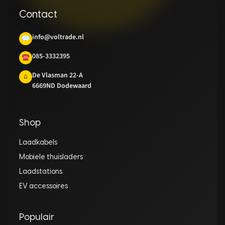
Contact
info@voltrade.nl
✉
085-3332395
☎
De Vlasman 22-A
⌂
6669ND Dodewaard
Shop
Laadkabels
Mobiele thuisladers
Laadstations
EV accessoires
Populair