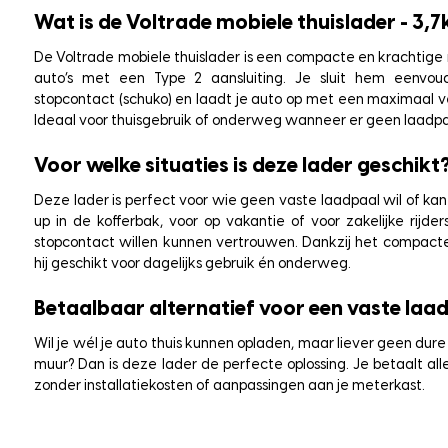
Wat is de Voltrade mobiele thuislader - 3,7
De Voltrade mobiele thuislader is een compacte en krachtige 
auto’s met een Type 2 aansluiting. Je sluit hem eenvo
stopcontact (schuko) en laadt je auto op met een maximaal ve
Ideaal voor thuisgebruik of onderweg wanneer er geen laadpaa
Voor welke situaties is deze lader geschikt
Deze lader is perfect voor wie geen vaste laadpaal wil of kan 
up in de kofferbak, voor op vakantie of voor zakelijke rijd
stopcontact willen kunnen vertrouwen. Dankzij het compacte
hij geschikt voor dagelijks gebruik én onderweg.
Betaalbaar alternatief voor een vaste laa
Wil je wél je auto thuis kunnen opladen, maar liever geen du
muur? Dan is deze lader de perfecte oplossing. Je betaalt all
zonder installatiekosten of aanpassingen aan je meterkast.