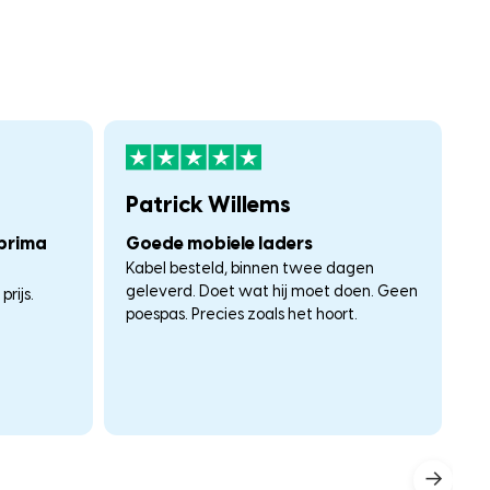
Patrick Willems
F
 prima
Goede mobiele laders
A
Kabel besteld, binnen twee dagen
W
geleverd. Doet wat hij moet doen. Geen
rijs.
poespas. Precies zoals het hoort.
→