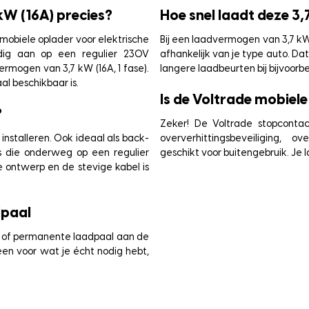
kW (16A) precies?
Hoe snel laadt deze 3
mobiele oplader voor elektrische
Bij een laadvermogen van 3,7 kW 
udig aan op een regulier 230V
afhankelijk van je type auto. Da
rmogen van 3,7 kW (16A, 1 fase).
langere laadbeurten bij bijvoorbe
l beschikbaar is.
Is de Voltrade mobiele 
?
Zeker! De Voltrade stopcontac
installeren. Ook ideaal als back-
oververhittingsbeveiliging, o
ers die onderweg op een regulier
geschikt voor buitengebruik. Je l
 ontwerp en de stevige kabel is
dpaal
re of permanente laadpaal aan de
een voor wat je écht nodig hebt,