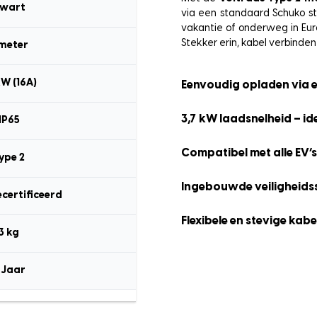
wart
via een standaard Schuko st
vakantie of onderweg in Euro
Stekker erin, kabel verbinden
 meter
kW (16A)
Eenvoudig opladen via 
3,7 kW laadsnelheid – id
IP65
Compatibel met alle EV’s
ype 2
Ingebouwde veiligheid
ecertificeerd
Flexibele en stevige kabe
3 kg
 Jaar