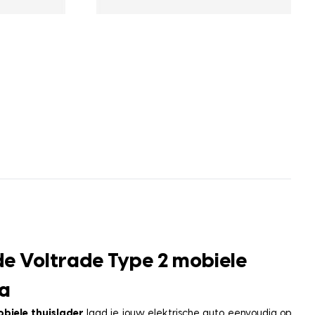
e Voltrade Type 2 mobiele
la
obiele thuislader
laad je jouw elektrische auto eenvoudig op