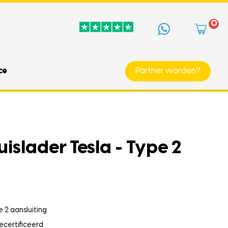
0
ce
Partner worden?
islader Tesla - Type 2
 2 aansluiting
ecertificeerd