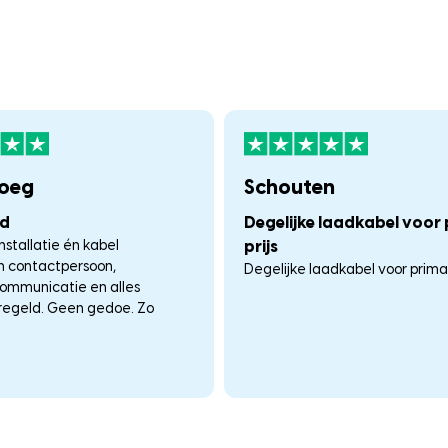
loeg
Schouten
nd
Degelijke laadkabel voor
nstallatie én kabel
prijs
én contactpersoon,
Degelijke laadkabel voor prima p
communicatie en alles
regeld. Geen gedoe. Zo