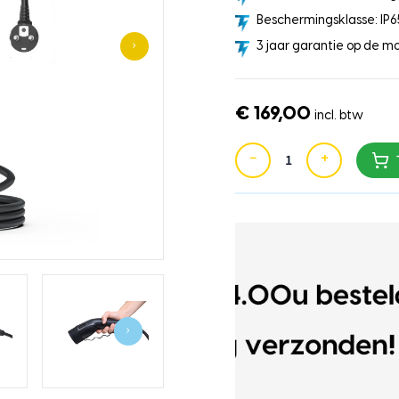
Beschermingsklasse: IP6
›
3 jaar garantie op de mo
€ 169,00
incl. btw
−
+
›