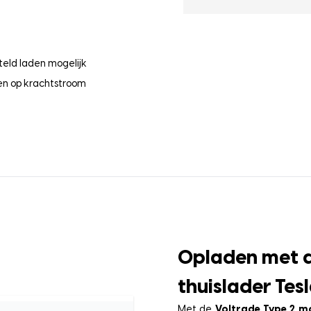
teld laden mogelijk
en op krachtstroom
Opladen met d
thuislader Tes
Met de
Voltrade Type 2 m