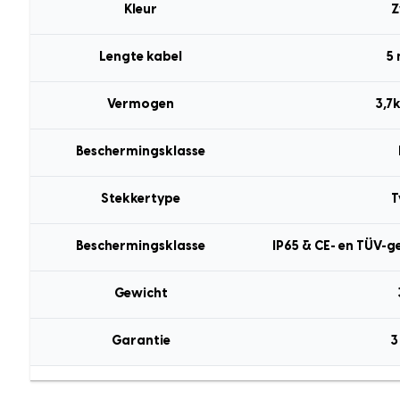
Kleur
Z
Lengte kabel
5
Vermogen
3,7
Beschermingsklasse
Stekkertype
T
Beschermingsklasse
IP65 & CE- en TÜV-g
Gewicht
Garantie
3