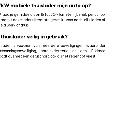
,7kW mobiele thuislader mijn auto op?
laad je gemiddeld zo’n 15 tot 20 kilometer rijbereik per uur op,
t maakt deze lader uitermate geschikt voor nachtelijk laden of
eld werk of thuis.
thuislader veilig in gebruik?
tlader is voorzien van meerdere beveiligingen, waaronder
verspanningsbeveiliging, aardlekdetectie en een IP-klasse
aadt dus met een gerust hart, ook als het regent of vriest.