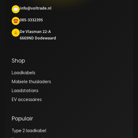
info@voltrade.nl
✉
085-3332395
☎
De Vlasman 22-A
⌂
6669ND Dodewaard
Shop
Laadkabels
Mobiele thuisladers
Laadstations
EV accessoires
Populair
Type 2 laadkabel