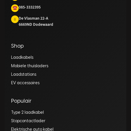
085-3332395
☎
De Vlasman 22-A
⌂
6669ND Dodewaard
Shop
Laadkabels
Mobiele thuisladers
Laadstations
EV accessoires
Populair
Type 2 laadkabel
Stopcontactlader
Elektrische auto kabel