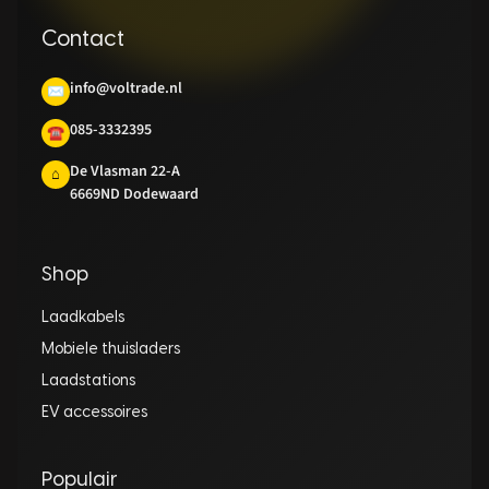
Contact
info@voltrade.nl
✉
085-3332395
☎
De Vlasman 22-A
⌂
6669ND Dodewaard
Shop
Laadkabels
Mobiele thuisladers
Laadstations
EV accessoires
Populair