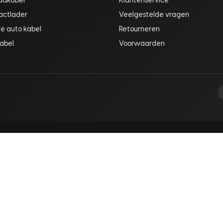
aadkabel
Klantenservice
actlader
Veelgestelde vragen
he auto kabel
Retourneren
abel
Voorwaarden