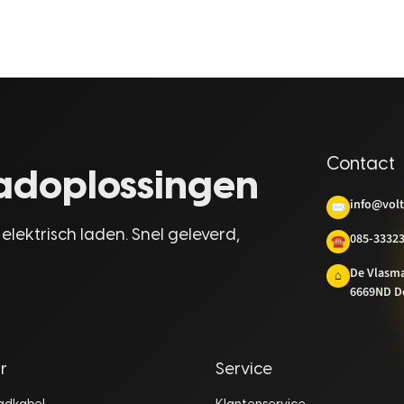
Contact
laadoplossingen
info@volt
✉
 elektrisch laden. Snel geleverd,
085-3332
☎
De Vlasm
⌂
6669ND D
r
Service