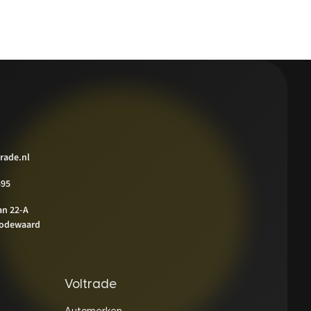
rade.nl
395
an 22-A
odewaard
Voltrade