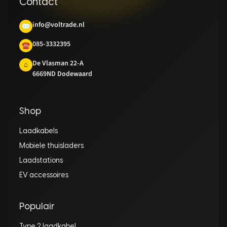
Contact
info@voltrade.nl
✉
085-3332395
☎
De Vlasman 22-A
⌂
6669ND Dodewaard
Shop
Laadkabels
Mobiele thuisladers
Laadstations
EV accessoires
Populair
Type 2 laadkabel