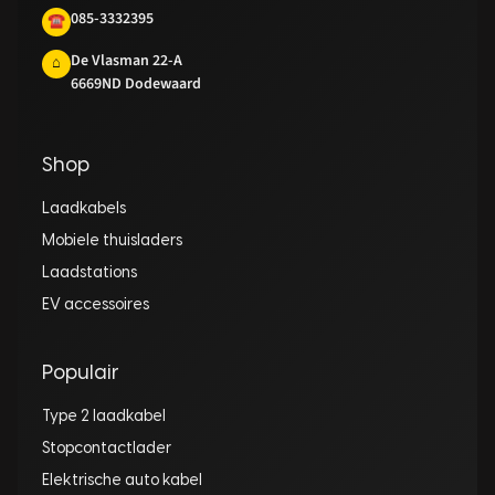
085-3332395
☎
De Vlasman 22-A
⌂
6669ND Dodewaard
Shop
Laadkabels
Mobiele thuisladers
Laadstations
EV accessoires
Populair
Type 2 laadkabel
Stopcontactlader
Elektrische auto kabel