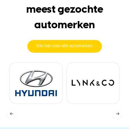
meest gezochte
automerken
Klik hier voor alle automerken
←
→