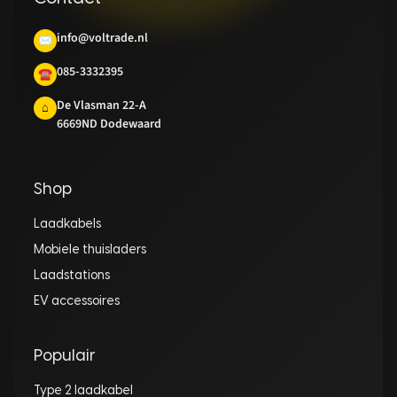
info@voltrade.nl
✉
085-3332395
☎
De Vlasman 22-A
⌂
6669ND Dodewaard
Shop
Laadkabels
Mobiele thuisladers
Laadstations
EV accessoires
Populair
Type 2 laadkabel