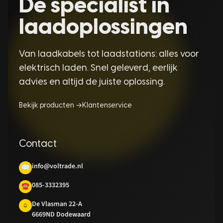
Dé specialist in
laadoplossingen
Van laadkabels tot laadstations: alles voor
elektrisch laden. Snel geleverd, eerlijk
advies en altijd de juiste oplossing.
Bekijk producten →
Klantenservice
Contact
info@voltrade.nl
✉
085-3332395
☎
De Vlasman 22-A
⌂
6669ND Dodewaard