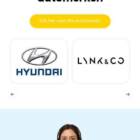
Klik hier voor alle automerken
←
→