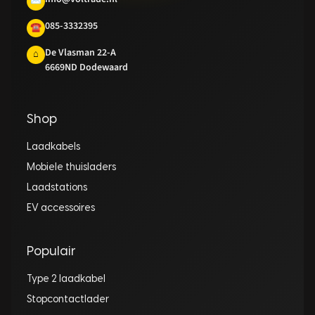
✉
085-3332395
☎
De Vlasman 22-A
⌂
6669ND Dodewaard
Shop
Laadkabels
Mobiele thuisladers
Laadstations
EV accessoires
Populair
Type 2 laadkabel
Stopcontactlader