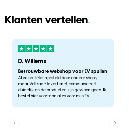
Klanten vertellen
.
D. Willems
K
Betrouwbare webshop voor EV spullen
U
Al vaker teleurgesteld door andere shops,
La
maar Voltrade levert snel, communiceert
c
duidelijk en de producten zijn gewoon goed. Ik
a
–
bestel hier voortaan alles voor mijn EV.
he
←
→