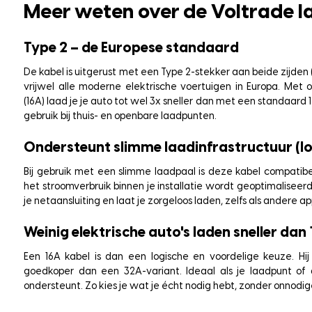
Meer weten over de Voltrade
l
Type 2 – de Europese standaard
De kabel is uitgerust met een Type 2-stekker aan beide zijden 
vrijwel alle moderne elektrische voertuigen in Europa. Met 
(16A) laad je je auto tot wel 3x sneller dan met een standaard 1
gebruik bij thuis- en openbare laadpunten.
Ondersteunt slimme laadinfrastructuur (l
Bij gebruik met een slimme laadpaal is deze kabel compati
het stroomverbruik binnen je installatie wordt geoptimaliseer
je netaansluiting en laat je zorgeloos laden, zelfs als andere 
Weinig elektrische auto's laden sneller dan
Een 16A kabel is dan een logische en voordelige keuze. Hij i
goedkoper dan een 32A-variant. Ideaal als je laadpunt o
ondersteunt. Zo kies je wat je écht nodig hebt, zonder onnodige