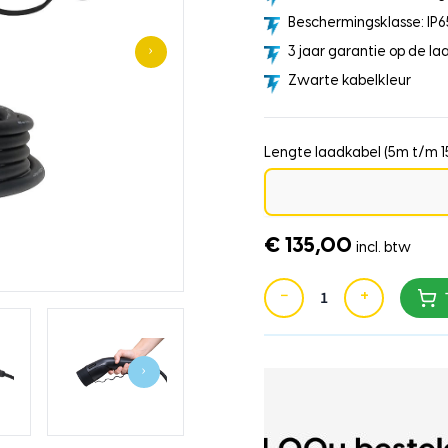
Beschermingsklasse: IP6
›
3 jaar garantie op de la
Zwarte kabelkleur
Lengte laadkabel (5m t/m 
€ 135,00
incl. btw
−
+
›