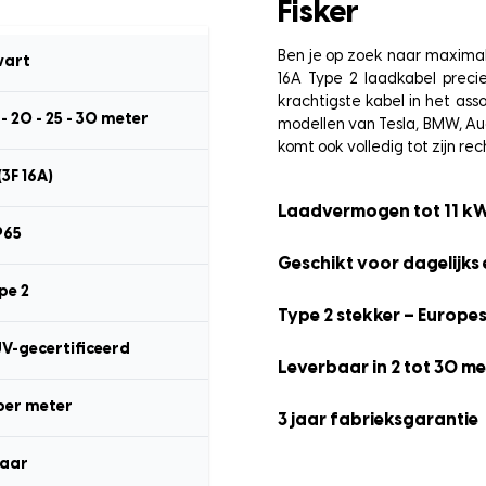
Fisker
Ben je op zoek naar maximal
art
16A Type 2 laadkabel preci
krachtigste kabel in het as
15 - 20 - 25 - 30 meter
modellen van Tesla, BMW, Aud
komt ook volledig tot zijn rec
(3F 16A)
Laadvermogen tot 11 k
P65
Geschikt voor dagelijks 
pe 2
Type 2 stekker – Europe
ÜV-gecertificeerd
Leverbaar in 2 tot 30 me
per meter
3 jaar fabrieksgarantie
jaar