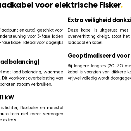
aadkabel voor elektrische Fisker
.
Extra veiligheid dankz
(laadpunt en auto), geschikt voor
Deze kabel is uitgerust met 
ondersteuning voor 3-fase laden
oververhitting dreigt, stopt h
-fase kabel. Ideaal voor dagelijks
laadpaal en kabel.
Geoptimaliseerd voor
oad balancing)
Bij langere lengtes (20–30 met
bel met load balancing, waarmee
kabel is voorzien van dikkere
d. Dit voorkomt overbelasting van
vrijwel volledig wordt doorgege
apparaten stroom verbruiken.
 11 kW
s lichter, flexibeler en meestal
f auto toch niet meer vermogen
 extra’s.