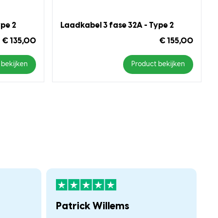
ype 2
Laadkabel 3 fase 32A - Type 2
€ 135,00
€ 155,00
 bekijken
Product bekijken
Patrick Willems
F