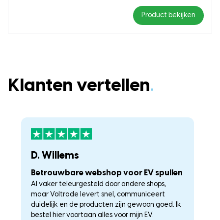
Product bekijken
Klanten vertellen
.
D. Willems
K
Betrouwbare webshop voor EV spullen
U
Al vaker teleurgesteld door andere shops,
La
maar Voltrade levert snel, communiceert
c
duidelijk en de producten zijn gewoon goed. Ik
a
–
bestel hier voortaan alles voor mijn EV.
he