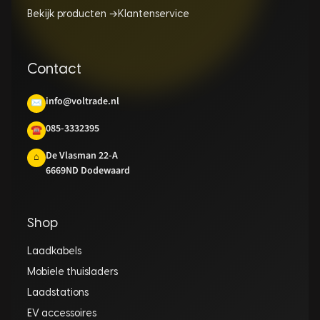
Bekijk producten →
Klantenservice
Contact
info@voltrade.nl
✉
085-3332395
☎
De Vlasman 22-A
⌂
6669ND Dodewaard
Shop
Laadkabels
Mobiele thuisladers
Laadstations
EV accessoires