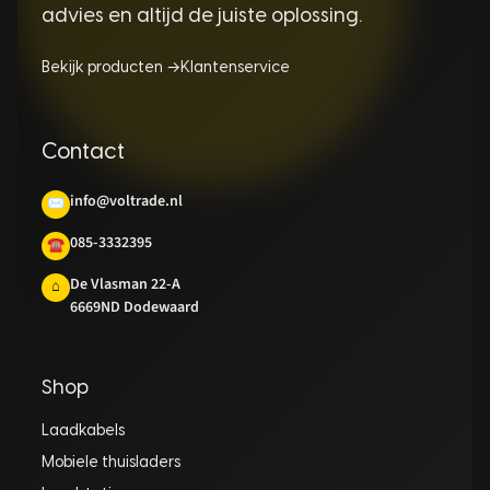
advies en altijd de juiste oplossing.
Bekijk producten →
Klantenservice
Contact
info@voltrade.nl
✉
085-3332395
☎
De Vlasman 22-A
⌂
6669ND Dodewaard
Shop
Laadkabels
Mobiele thuisladers