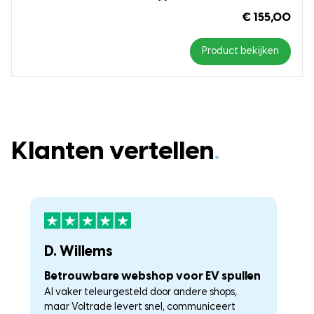
€ 155,00
Product bekijken
Klanten vertellen
.
D. Willems
K
Betrouwbare webshop voor EV spullen
U
Al vaker teleurgesteld door andere shops,
La
maar Voltrade levert snel, communiceert
c