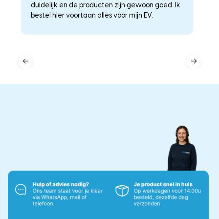
duidelijk en de producten zijn gewoon goed. Ik
a
–
bestel hier voortaan alles voor mijn EV.
he
←
→