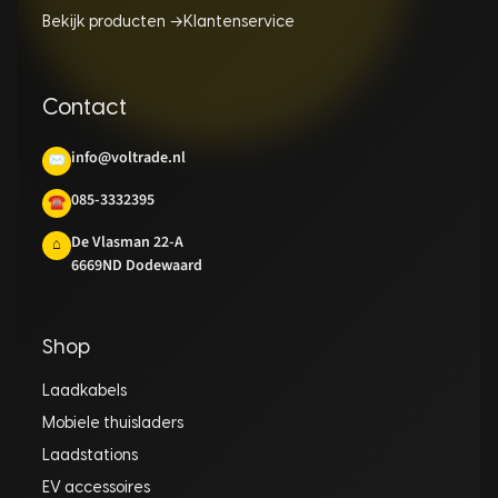
Bekijk producten →
Klantenservice
Contact
info@voltrade.nl
✉
085-3332395
☎
De Vlasman 22-A
⌂
6669ND Dodewaard
Shop
Laadkabels
Mobiele thuisladers
Laadstations
EV accessoires