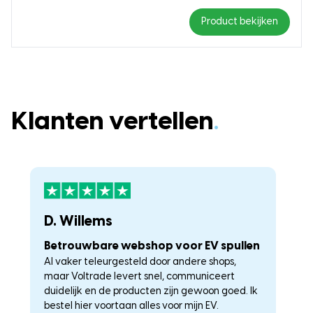
Product bekijken
Klanten vertellen
.
D. Willems
K
Betrouwbare webshop voor EV spullen
U
Al vaker teleurgesteld door andere shops,
La
maar Voltrade levert snel, communiceert
c
duidelijk en de producten zijn gewoon goed. Ik
a
–
bestel hier voortaan alles voor mijn EV.
he