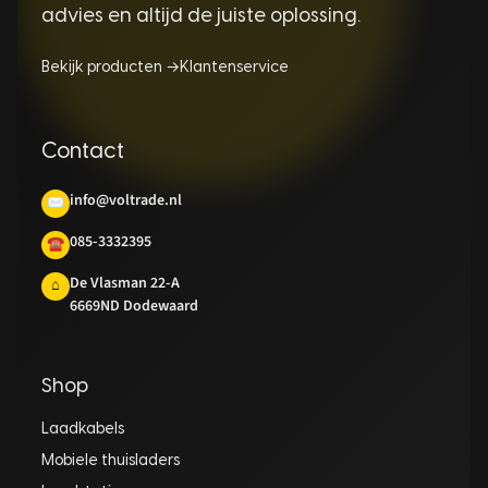
advies en altijd de juiste oplossing.
Bekijk producten →
Klantenservice
Contact
info@voltrade.nl
✉
085-3332395
☎
De Vlasman 22-A
⌂
6669ND Dodewaard
Shop
Laadkabels
Mobiele thuisladers