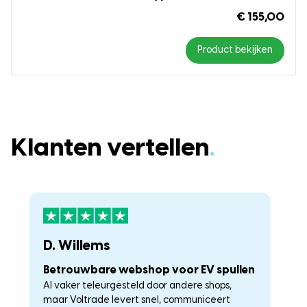
€ 155,00
Product bekijken
Klanten vertellen
.
D. Willems
K
Betrouwbare webshop voor EV spullen
U
Al vaker teleurgesteld door andere shops,
La
maar Voltrade levert snel, communiceert
c