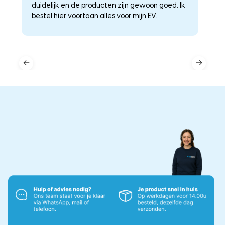
duidelijk en de producten zijn gewoon goed. Ik
a
–
bestel hier voortaan alles voor mijn EV.
he
←
→